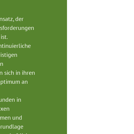
nsatz, der
usforderungen
ist.
tinuierliche
istigen
en
sich in ihren
Optimum an
Kunden in
exen
hmen und
Grundlage