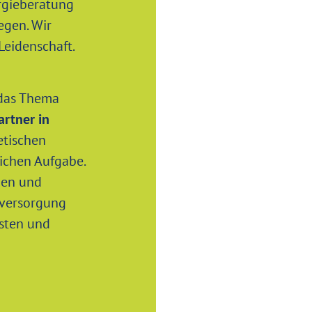
rgieberatung
egen. Wir
 Leidenschaft.
 das Thema
artner in
etischen
ichen Aufgabe.
hen und
versorgung
sten und