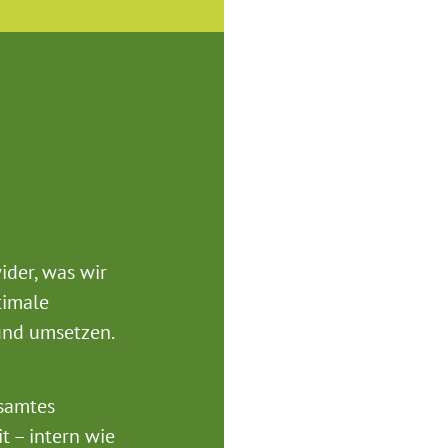
ider, was wir
timale
und umsetzen.
esamtes
 – intern wie