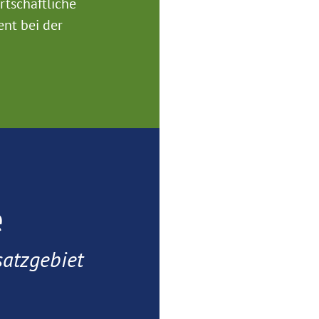
tschaftliche
nt bei der
e
atzgebiet