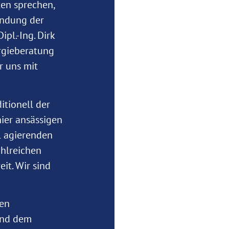
ten sprechen,
ründung der
pl.-Ing. Dirk
rgieberatung
r uns mit
itionell der
ier ansässigen
l agierenden
hlreichen
it. Wir sind
ten
und dem